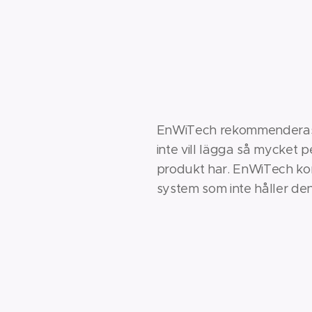
EnWiTech rekommenderas at
inte vill lägga så mycket 
produkt har. EnWiTech kom
system som inte håller d