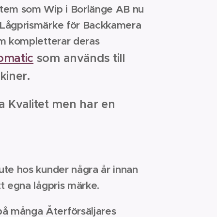
stem som Wip i Borlänge AB nu
 Lågprismärke för Backkamera
m kompletterar deras
omatic
som används till
iner.
a Kvalitet men har en
 ute hos kunder några år
innan
tt egna lågpris märke.
å många Återförsäljares