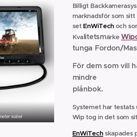
Billigt Backkamerasy
marknadsför som sitt
set
EnWiTech
och so
litetsm
Wip
Kva
ärke
tunga Fordon/Mask
För dem som vill h
mindre
plånbok.
Systemet har testats
Wip tog in det som si
meter kabel
EnWiTech
skapades p