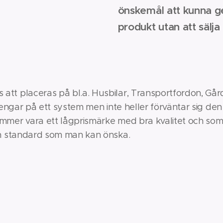
önskemål att kunna ge
produkt utan att sälj
t placeras på bl.a. Husbilar, Transportfordon, Går
pengar på ett system men inte heller förväntar sig de
mer vara ett lågprismärke med bra kvalitet och som 
en standard som man kan önska.